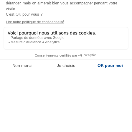
Leaflet
|
©
OpenStreetMap
NEWSLETTER