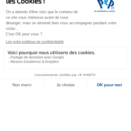
6 février 2026
L’IME Les Hermeaux fête
ses 60 ans
Après l'inauguration de sa
nouvelle construction située au 2
rue du Champ Grand, le 10
décembre 2025, l'IME Les
Hermeaux situé à Saint-Laurent
d'Olt fête ses 60 ans!!!
Toutes nos actualités